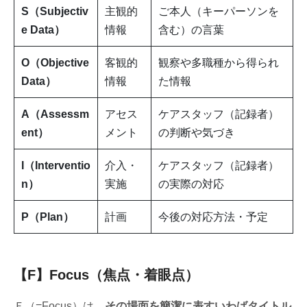
S（Subjectiv
主観的
ご本人（キーパーソンを
e Data）
情報
含む）の言葉
O（Objective
客観的
観察や多職種から得られ
Data）
情報
た情報
A（Assessm
アセス
ケアスタッフ（記録者）
ent）
メント
の判断や気づき
I（Interventio
介入・
ケアスタッフ（記録者）
n）
実施
の実際の対応
P（Plan）
計画
今後の対応方法・予定
【F】Focus（焦点・着眼点）
Ｆ（=Focus）は、
その場面を簡潔に表すいわばタイトル