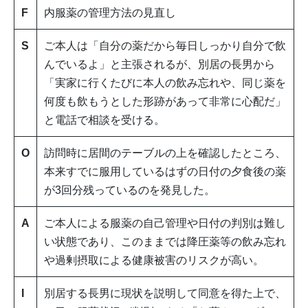
F
内服薬の管理方法の見直し
S
ご本人は「自分の薬だから毎日しっかり自分で飲
んでいるよ」と主張されるが、別居の長男から
「実家に行くたびに本人の飲み忘れや、同じ薬を
何度も飲もうとした形跡があって非常に心配だ」
と電話で相談を受ける。
O
訪問時に居間のテーブルの上を確認したところ、
本来すでに服用しているはずの日付の夕食後の薬
が3回分残っているのを発見した。
A
ご本人による服薬の自己管理や日付の判別は難し
い状態であり、このままでは降圧薬等の飲み忘れ
や過剰摂取による健康被害のリスクが高い。
I
別居する長男に現状を説明して同意を得た上で、