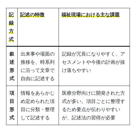
記
記述の特徴
福祉現場における主な課題
録
方
式
叙
出来事や場面の
記録が冗長になりやすく、ア
述
推移を、時系列
セスメントや今後の計画が抜
形
に沿って文章で
け落ちやすい
式
自由に記述する
項
情報をあらかじ
医療分野向けに開発された方
目
め定められた項
式が多い。項目ごとに整理す
形
目に分類・整理
るため要点が伝わりやすい
式
して記述する
が、記述法の習得が必要