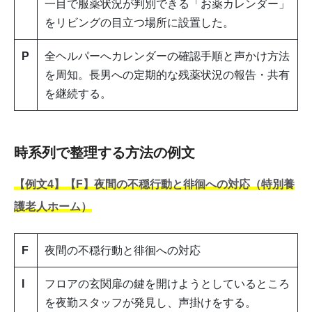
一目で服薬状況が判別できる「お薬カレンダー」
をリビングの目立つ場所に設置した。
P
全ヘルパーへカレンダーの確認手順と声かけ方法
を周知。長男への定期的な残薬状況の報告・共有
を継続する。
時系列で整理する方法の例文
【例文4】【F】夜間の不穏行動と徘徊への対応（特別養
護老人ホーム）
F
夜間の不穏行動と徘徊への対応
I
フロアの玄関扉の鍵を開けようとしているところ
を夜勤スタッフが発見し、声掛けをする。