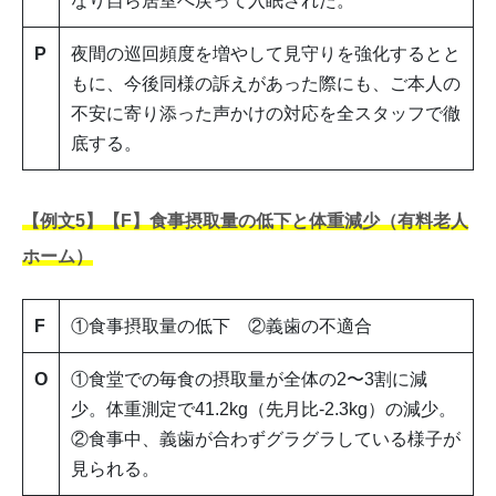
なり自ら居室へ戻って入眠された。
P
夜間の巡回頻度を増やして見守りを強化するとと
もに、今後同様の訴えがあった際にも、ご本人の
不安に寄り添った声かけの対応を全スタッフで徹
底する。
【例文5】【F】食事摂取量の低下と体重減少（有料老人
ホーム）
F
①食事摂取量の低下 ②義歯の不適合
O
①食堂での毎食の摂取量が全体の2〜3割に減
少。体重測定で41.2kg（先月比-2.3kg）の減少。
②食事中、義歯が合わずグラグラしている様子が
見られる。