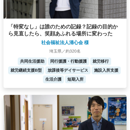
「特変なし」は誰のための記録？記録の目的か
ら見直したら、笑顔あふれる場所に変わった
社会福祉法人清心会 様
埼玉県／約320名
共同生活援助
同行援護・行動援護
就労移行
就労継続支援B型
放課後等デイサービス
施設入所支援
生活介護
短期入所