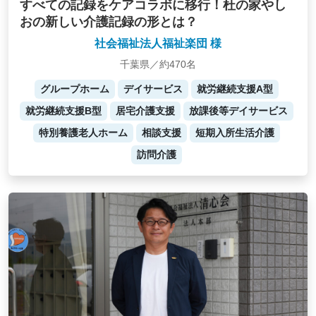
すべての記録をケアコラボに移行！杜の家やし
おの新しい介護記録の形とは？
社会福祉法人福祉楽団 様
千葉県／約470名
グループホーム
デイサービス
就労継続支援A型
就労継続支援B型
居宅介護支援
放課後等デイサービス
特別養護老人ホーム
相談支援
短期入所生活介護
訪問介護