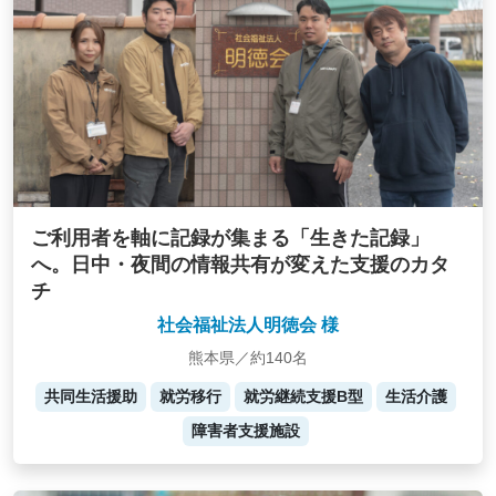
ご利用者を軸に記録が集まる「生きた記録」
へ。日中・夜間の情報共有が変えた支援のカタ
チ
社会福祉法人明徳会 様
熊本県／約140名
共同生活援助
就労移行
就労継続支援B型
生活介護
障害者支援施設