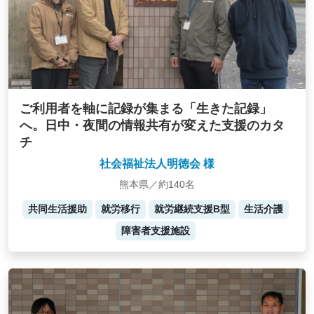
ご利用者を軸に記録が集まる「生きた記録」
へ。日中・夜間の情報共有が変えた支援のカタ
チ
社会福祉法人明徳会 様
熊本県／約140名
共同生活援助
就労移行
就労継続支援B型
生活介護
障害者支援施設