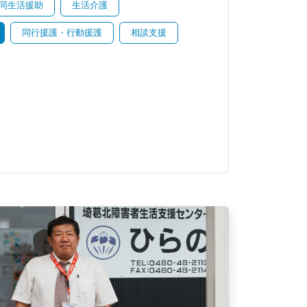
同生活援助
生活介護
同行援護・行動援護
相談支援