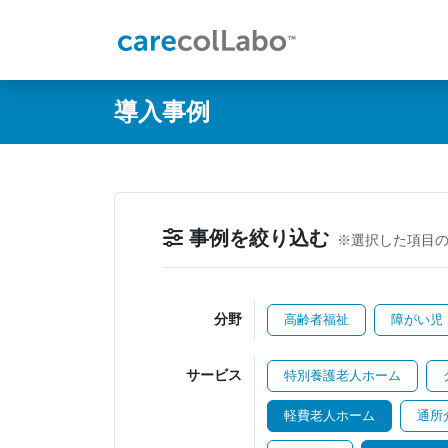
@ -0,0 +1,60 @@
導入事例
事例を絞り込む
※選択した項目
分野
高齢者福祉
障がい児
サービス
特別養護老人ホーム
軽費老人ホーム
通所