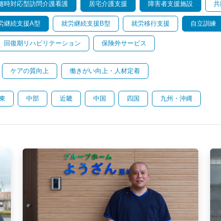
随時対応型訪問介護看護
居宅介護支援
障害者支援施設
共
労継続支援A型
就労継続支援B型
就労移行支援
自立訓練
回復期リハビリテーション
保険外サービス
ケアの質向上
働きがい向上・人材定着
東
中部
近畿
中国
四国
九州・沖縄