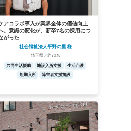
ケアコラボ導入が業界全体の価値向上
へ。意識の変化が、新卒7名の採用につ
ながった
社会福祉法人平野の里 様
埼玉県／約70名
共同生活援助
施設入所支援
生活介護
短期入所
障害者支援施設