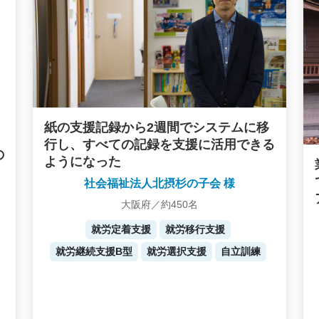
紙の支援記録から2週間でシステムに移
行し、すべての記録を支援に活用できる
の
ようになった
社会福祉法人北摂杉の子会 様
大阪府／約450名
就労定着支援
就労移行支援
就労継続支援B型
就労選択支援
自立訓練