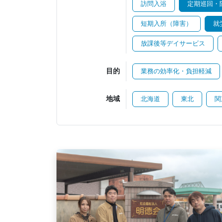
訪問入浴
定期巡回・
短期入所（障害）
就
放課後等デイサービス
目的
業務の効率化・負担軽減
地域
北海道
東北
関