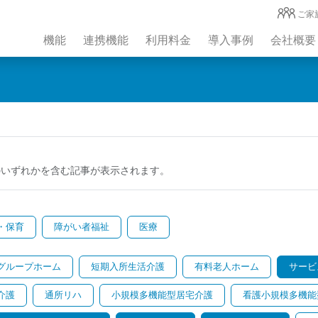
ご家
機能
連携機能
利用料金
導入事例
会社概要
のいずれかを含む記事が表示されます。
・保育
障がい者福祉
医療
グループホーム
短期入所生活介護
有料老人ホーム
サービ
介護
通所リハ
小規模多機能型居宅介護
看護小規模多機能