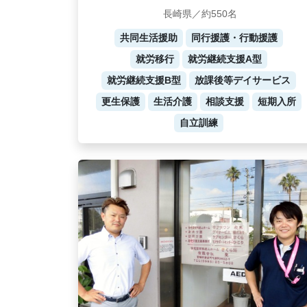
長崎県／約550名
共同生活援助
同行援護・行動援護
就労移行
就労継続支援A型
就労継続支援B型
放課後等デイサービス
更生保護
生活介護
相談支援
短期入所
自立訓練