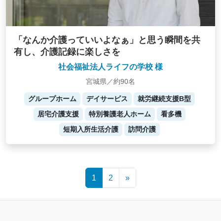
「なんか介護っていいよなぁ」と思う瞬間を共
有し、介護記録に楽しさを
社会福祉法人ライフの学校 様
宮城県／約90名
グループホーム
デイサービス
就労継続支援B型
居宅介護支援
特別養護老人ホーム
看多機
短期入所生活介護
訪問介護
Posts
1
2
»
navigation