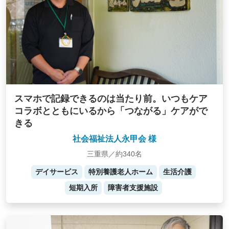
スマホで記録できるのは当たり前。いつもケア
コラボとともにいるから「つながる」ケアがで
きる
社会福祉法人永甲会 様
三重県／約340名
デイサービス
特別養護老人ホーム
生活介護
短期入所
障害者支援施設