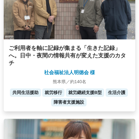
ご利用者を軸に記録が集まる「生きた記録」
へ。日中・夜間の情報共有が変えた支援のカタ
チ
社会福祉法人明徳会 様
熊本県／約140名
共同生活援助
就労移行
就労継続支援B型
生活介護
障害者支援施設