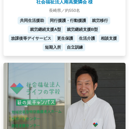
社会福祉法人南高愛隣会 様
長崎県／約550名
共同生活援助
同行援護・行動援護
就労移行
就労継続支援A型
就労継続支援B型
放課後等デイサービス
更生保護
生活介護
相談支援
短期入所
自立訓練