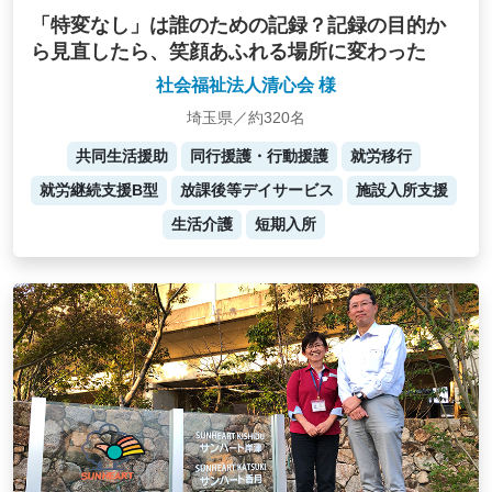
「特変なし」は誰のための記録？記録の目的か
ら見直したら、笑顔あふれる場所に変わった
社会福祉法人清心会 様
埼玉県／約320名
共同生活援助
同行援護・行動援護
就労移行
就労継続支援B型
放課後等デイサービス
施設入所支援
生活介護
短期入所