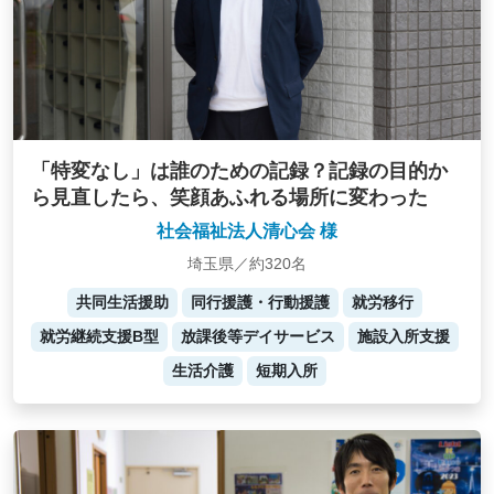
「特変なし」は誰のための記録？記録の目的か
ら見直したら、笑顔あふれる場所に変わった
社会福祉法人清心会 様
埼玉県／約320名
共同生活援助
同行援護・行動援護
就労移行
就労継続支援B型
放課後等デイサービス
施設入所支援
生活介護
短期入所