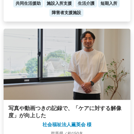
共同生活援助
施設入所支援
生活介護
短期入所
障害者支援施設
写真や動画つきの記録で、「ケアに対する解像
度」が向上した
社会福祉法人薫英会 様
群馬県／約150名