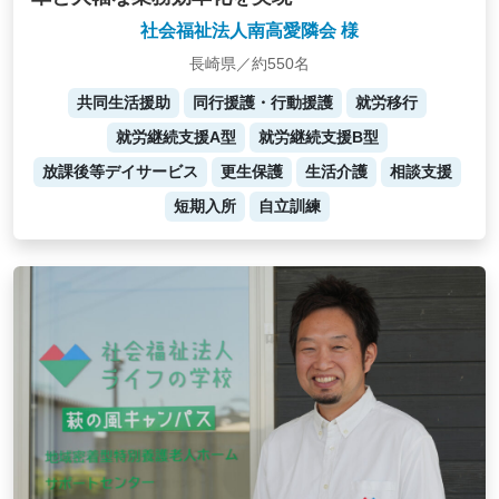
社会福祉法人南高愛隣会 様
長崎県／約550名
共同生活援助
同行援護・行動援護
就労移行
就労継続支援A型
就労継続支援B型
放課後等デイサービス
更生保護
生活介護
相談支援
短期入所
自立訓練