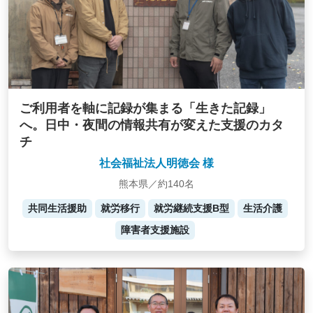
ご利用者を軸に記録が集まる「生きた記録」
へ。日中・夜間の情報共有が変えた支援のカタ
チ
社会福祉法人明徳会 様
熊本県／約140名
共同生活援助
就労移行
就労継続支援B型
生活介護
障害者支援施設