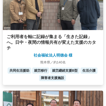
ご利用者を軸に記録が集まる「生きた記録」
へ。日中・夜間の情報共有が変えた支援のカタ
チ
社会福祉法人明徳会 様
熊本県／約140名
共同生活援助
就労移行
就労継続支援B型
生活介護
障害者支援施設