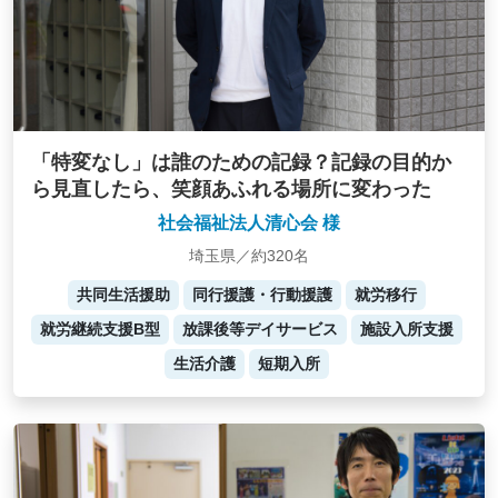
「特変なし」は誰のための記録？記録の目的か
ら見直したら、笑顔あふれる場所に変わった
社会福祉法人清心会 様
埼玉県／約320名
共同生活援助
同行援護・行動援護
就労移行
就労継続支援B型
放課後等デイサービス
施設入所支援
生活介護
短期入所