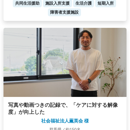
共同生活援助
施設入所支援
生活介護
短期入所
障害者支援施設
写真や動画つきの記録で、「ケアに対する解像
度」が向上した
社会福祉法人薫英会 様
群馬県／約150名