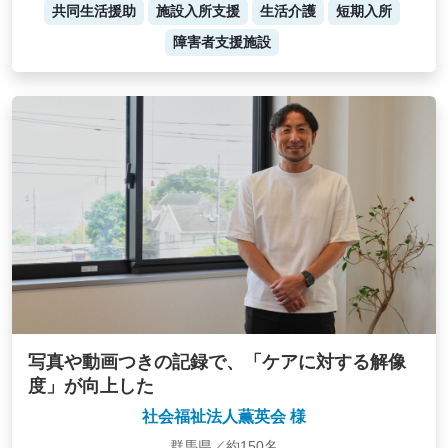
共同生活援助
施設入所支援
生活介護
短期入所
障害者支援施設
写真や動画つきの記録で、「ケアに対する解像
度」が向上した
社会福祉法人薫英会 様
群馬県／約150名