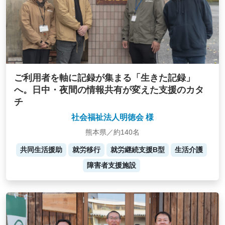
ご利用者を軸に記録が集まる「生きた記録」
へ。日中・夜間の情報共有が変えた支援のカタ
チ
社会福祉法人明徳会 様
熊本県／約140名
共同生活援助
就労移行
就労継続支援B型
生活介護
障害者支援施設