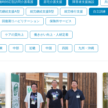
随時対応型訪問介護看護
居宅介護支援
障害者支援施設
共
労継続支援A型
就労継続支援B型
就労移行支援
自立訓練
回復期リハビリテーション
保険外サービス
ケアの質向上
働きがい向上・人材定着
東
中部
近畿
中国
四国
九州・沖縄