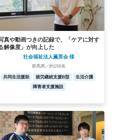
写真や動画つきの記録で、「ケアに対す
る解像度」が向上した
社会福祉法人薫英会 様
群馬県／約150名
共同生活援助
就労継続支援B型
生活介護
障害者支援施設