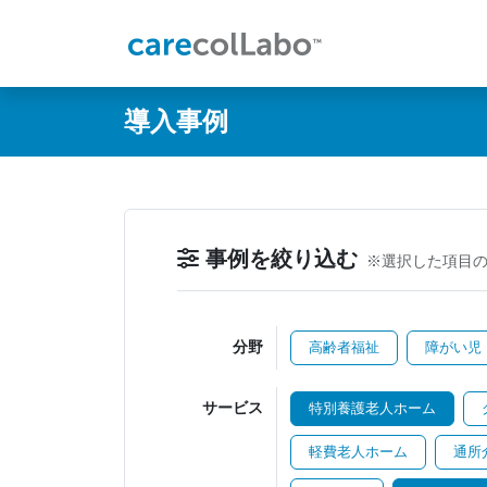
@ -0,0 +1,60 @@
導入事例
事例を絞り込む
※選択した項目
分野
高齢者福祉
障がい児
サービス
特別養護老人ホーム
軽費老人ホーム
通所