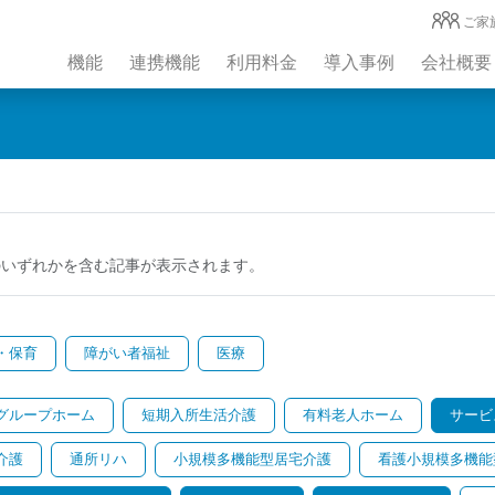
ご家
機能
連携機能
利用料金
導入事例
会社概要
のいずれかを含む記事が表示されます。
・保育
障がい者福祉
医療
グループホーム
短期入所生活介護
有料老人ホーム
サービ
介護
通所リハ
小規模多機能型居宅介護
看護小規模多機能