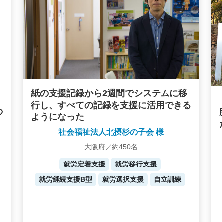
紙の支援記録から2週間でシステムに移
行し、すべての記録を支援に活用できる
の
ようになった
社会福祉法人北摂杉の子会 様
大阪府／約450名
就労定着支援
就労移行支援
就労継続支援B型
就労選択支援
自立訓練