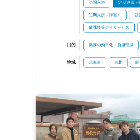
訪問入浴
定期巡回・
短期入所（障害）
就
放課後等デイサービス
目的
業務の効率化・負担軽減
地域
北海道
東北
関