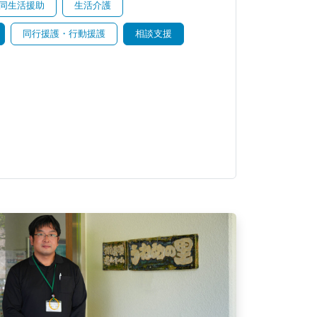
同生活援助
生活介護
同行援護・行動援護
相談支援