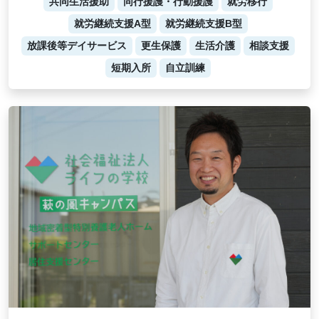
共同生活援助
同行援護・行動援護
就労移行
就労継続支援A型
就労継続支援B型
放課後等デイサービス
更生保護
生活介護
相談支援
短期入所
自立訓練