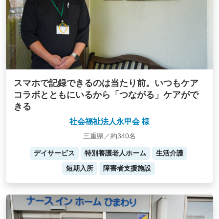
スマホで記録できるのは当たり前。いつもケア
コラボとともにいるから「つながる」ケアがで
きる
社会福祉法人永甲会 様
三重県／約340名
デイサービス
特別養護老人ホーム
生活介護
短期入所
障害者支援施設