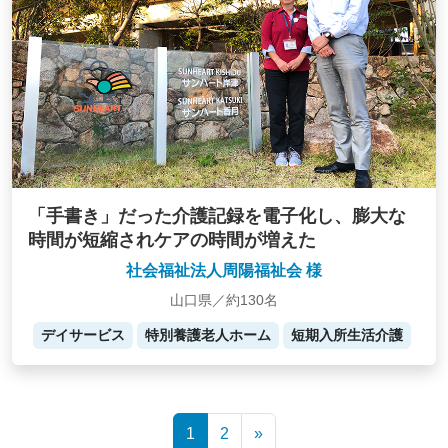
「手書き」だった介護記録を電子化し、膨大な
時間が短縮されケアの時間が増えた
社会福祉法人周陽福祉会 様
山口県／約130名
デイサービス
特別養護老人ホーム
短期入所生活介護
Posts
1
2
»